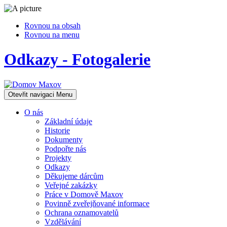
Rovnou na obsah
Rovnou na menu
Odkazy - Fotogalerie
Otevřit navigaci
Menu
O nás
Základní údaje
Historie
Dokumenty
Podpořte nás
Projekty
Odkazy
Děkujeme dárcům
Veřejné zakázky
Práce v Domově Maxov
Povinně zveřejňované informace
Ochrana oznamovatelů
Vzdělávání