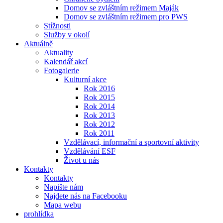
Domov se zvláštním režimem Maják
Domov se zvláštním režimem pro PWS
Stížnosti
Služby v okolí
Aktuálně
Aktuality
Kalendář akcí
Fotogalerie
Kulturní akce
Rok 2016
Rok 2015
Rok 2014
Rok 2013
Rok 2012
Rok 2011
Vzdělávací, informační a sportovní aktivity
Vzdělávání ESF
Život u nás
Kontakty
Kontakty
Napište nám
Najdete nás na Facebooku
Mapa webu
prohlídka