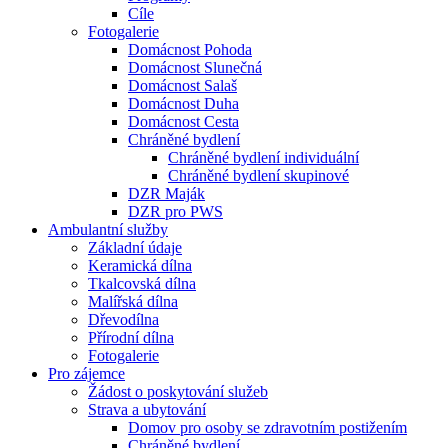
Cíle
Fotogalerie
Domácnost Pohoda
Domácnost Slunečná
Domácnost Salaš
Domácnost Duha
Domácnost Cesta
Chráněné bydlení
Chráněné bydlení individuální
Chráněné bydlení skupinové
DZR Maják
DZR pro PWS
Ambulantní služby
Základní údaje
Keramická dílna
Tkalcovská dílna
Malířská dílna
Dřevodílna
Přírodní dílna
Fotogalerie
Pro zájemce
Žádost o poskytování služeb
Strava a ubytování
Domov pro osoby se zdravotním postižením
Chráněné bydlení