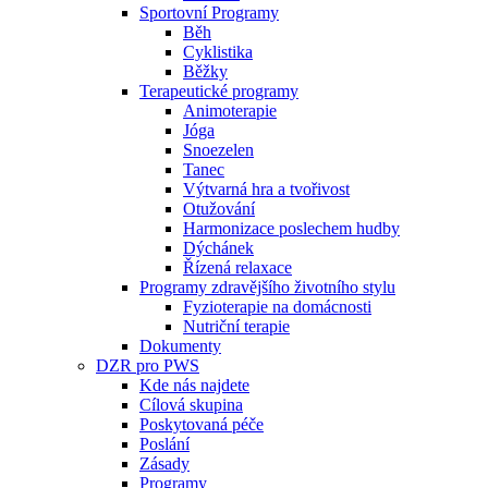
Sportovní Programy
Běh
Cyklistika
Běžky
Terapeutické programy
Animoterapie
Jóga
Snoezelen
Tanec
Výtvarná hra a tvořivost
Otužování
Harmonizace poslechem hudby
Dýchánek
Řízená relaxace
Programy zdravějšího životního stylu
Fyzioterapie na domácnosti
Nutriční terapie
Dokumenty
DZR pro PWS
Kde nás najdete
Cílová skupina
Poskytovaná péče
Poslání
Zásady
Programy