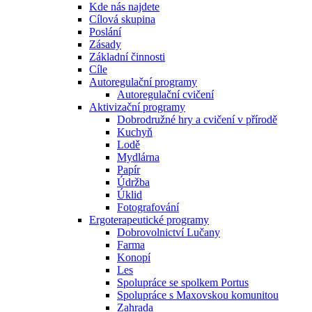
Kde nás najdete
Cílová skupina
Poslání
Zásady
Základní činnosti
Cíle
Autoregulační programy
Autoregulační cvičení
Aktivizační programy
Dobrodružné hry a cvičení v přírodě
Kuchyň
Lodě
Mydlárna
Papír
Údržba
Úklid
Fotografování
Ergoterapeutické programy
Dobrovolnictví Lučany
Farma
Konopí
Les
Spolupráce se spolkem Portus
Spolupráce s Maxovskou komunitou
Zahrada