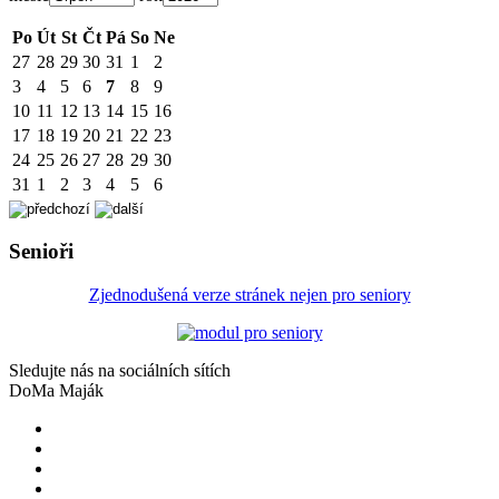
Po
Út
St
Čt
Pá
So
Ne
27
28
29
30
31
1
2
3
4
5
6
7
8
9
10
11
12
13
14
15
16
17
18
19
20
21
22
23
24
25
26
27
28
29
30
31
1
2
3
4
5
6
Senioři
Zjednodušená verze stránek nejen pro seniory
Sledujte nás na sociálních sítích
DoMa Maják