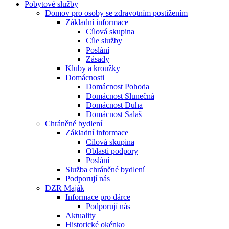
Pobytové služby
Domov pro osoby se zdravotním postižením
Základní informace
Cílová skupina
Cíle služby
Poslání
Zásady
Kluby a kroužky
Domácnosti
Domácnost Pohoda
Domácnost Slunečná
Domácnost Duha
Domácnost Salaš
Chráněné bydlení
Základní informace
Cílová skupina
Oblasti podpory
Poslání
Služba chráněné bydlení
Podporují nás
DZR Maják
Informace pro dárce
Podporují nás
Aktuality
Historické okénko