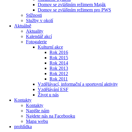
Domov se zvláštním režimem Maják
Domov se zvláštním režimem pro PWS
Stížnosti
Služby v okolí
Aktuálně
Aktuality
Kalendář akcí
Fotogalerie
Kulturní akce
Rok 2016
Rok 2015
Rok 2014
Rok 2013
Rok 2012
Rok 2011
Vzdělávací, informační a sportovní aktivity
Vzdělávání ESF
Život u nás
Kontakty
Kontakty
Napište nám
Najdete nás na Facebooku
Mapa webu
prohlídka