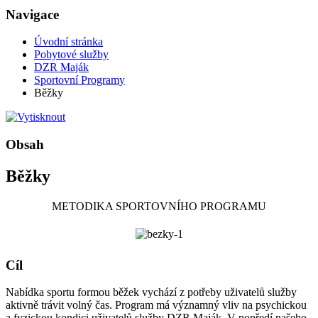
Navigace
Úvodní stránka
Pobytové služby
DZR Maják
Sportovní Programy
Běžky
Obsah
Běžky
METODIKA SPORTOVNÍHO PROGRAMU
Cíl
Nabídka sportu formou běžek vychází z potřeby uživatelů služby
aktivně trávit volný čas. Program má významný vliv na psychickou
a fyzickou kondici uživatelů služby DZR Maják. V popředí našeho