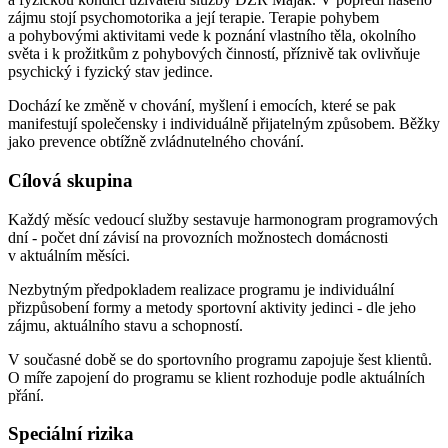
zájmu stojí psychomotorika a její terapie. Terapie pohybem
a pohybovými aktivitami vede k poznání vlastního těla, okolního
světa i k prožitkům z pohybových činností, příznivě tak ovlivňuje
psychický i fyzický stav jedince.
Dochází ke změně v chování, myšlení i emocích, které se pak
manifestují společensky i individuálně přijatelným způsobem. Běžky
jako prevence obtížně zvládnutelného chování.
Cílová skupina
Každý měsíc vedoucí služby sestavuje harmonogram programových
dní - počet dní závisí na provozních možnostech domácnosti
v aktuálním měsíci.
Nezbytným předpokladem realizace programu je individuální
přizpůsobení formy a metody sportovní aktivity jedinci - dle jeho
zájmu, aktuálního stavu a schopností.
V současné době se do sportovního programu zapojuje šest klientů.
O míře zapojení do programu se klient rozhoduje podle aktuálních
přání.
Speciální rizika