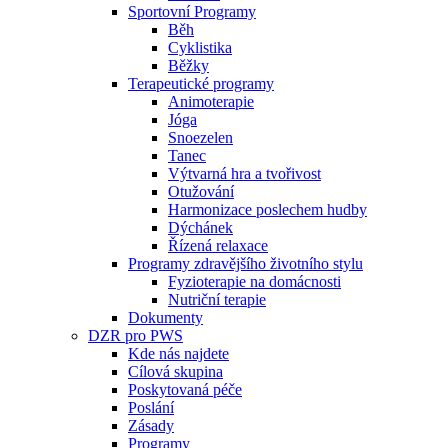
Sportovní Programy
Běh
Cyklistika
Běžky
Terapeutické programy
Animoterapie
Jóga
Snoezelen
Tanec
Výtvarná hra a tvořivost
Otužování
Harmonizace poslechem hudby
Dýchánek
Řízená relaxace
Programy zdravějšího životního stylu
Fyzioterapie na domácnosti
Nutriční terapie
Dokumenty
DZR pro PWS
Kde nás najdete
Cílová skupina
Poskytovaná péče
Poslání
Zásady
Programy