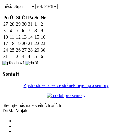
měsíc
rok
Po
Út
St
Čt
Pá
So
Ne
27
28
29
30
31
1
2
3
4
5
6
7
8
9
10
11
12
13
14
15
16
17
18
19
20
21
22
23
24
25
26
27
28
29
30
31
1
2
3
4
5
6
Senioři
Zjednodušená verze stránek nejen pro seniory
Sledujte nás na sociálních sítích
DoMa Maják