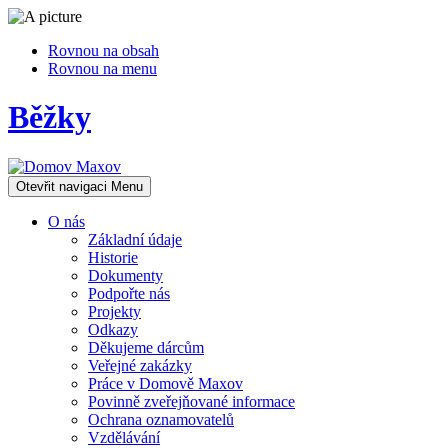
Rovnou na obsah
Rovnou na menu
Běžky
Otevřit navigaci
Menu
O nás
Základní údaje
Historie
Dokumenty
Podpořte nás
Projekty
Odkazy
Děkujeme dárcům
Veřejné zakázky
Práce v Domově Maxov
Povinně zveřejňované informace
Ochrana oznamovatelů
Vzdělávání