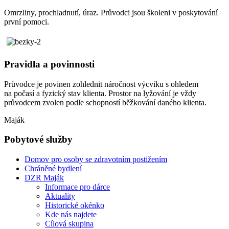
Omrzliny, prochladnutí, úraz. Průvodci jsou školeni v poskytování
první pomoci.
Pravidla a povinnosti
Průvodce je povinen zohlednit náročnost výcviku s ohledem
na počasí a fyzický stav klienta. Prostor na lyžování je vždy
průvodcem zvolen podle schopností běžkování daného klienta.
Maják
Pobytové služby
Domov pro osoby se zdravotním postižením
Chráněné bydlení
DZR Maják
Informace pro dárce
Aktuality
Historické okénko
Kde nás najdete
Cílová skupina