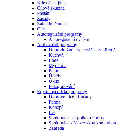
Kde nás najdete
Cílová skupina
Poslání
Zásady
Základní činnosti
Cíle
Autoregulační programy
Autoregulační cvičení
Aktivizační programy
Dobrodružné hry a cvičení v přírodě
Kuchyň
Lodě
Mydlárna
Papír
Údržba
Úklid
Fotografování
Ergoterapeutické programy
Dobrovolnictví Lučany
Farma
Konopí
Les
Spolupráce se spolkem Portus
Spolupráce s Maxovskou komunitou
Zahrada