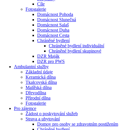
Cíle
Fotogalerie
Domácnost Pohoda
Domácnost Slunečná
Domácnost Salaš
Domácnost Duha
Domácnost Cesta
Chráněné bydlení
Chráněné bydlení individuální
Chráněné bydlení skupinové
DZR Maják
DZR pro PWS
Ambulantní služby
Základní údaje
Keramická dílna
Tkalcovská dílna
Malířská dílna
Dřevodílna
Přírodní dílna
Fotogalerie
Pro zájemce
Žádost o poskytování služeb
Strava a ubytování
Domov pro osoby se zdravotním postižením
Chráněné bydlení