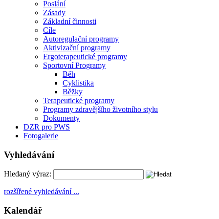
Poslání
Zásady
Základní činnosti
Cíle
Autoregulační programy
Aktivizační programy
Ergoterapeutické programy
Sportovní Programy
Běh
Cyklistika
Běžky
Terapeutické programy
Programy zdravějšího životního stylu
Dokumenty
DZR pro PWS
Fotogalerie
Vyhledávání
Hledaný výraz:
rozšířené vyhledávání ...
Kalendář