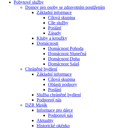
Pobytové služby
Domov pro osoby se zdravotním postižením
Základní informace
Cílová skupina
Cíle služby
Poslání
Zásady
Kluby a kroužky
Domácnosti
Domácnost Pohoda
Domácnost Slunečná
Domácnost Duha
Domácnost Salaš
Chráněné bydlení
Základní informace
Cílová skupina
Oblasti podpory
Poslání
Služba chráněné bydlení
Podporují nás
DZR Maják
Informace pro dárce
Podporují nás
Aktuality
Historické okénko