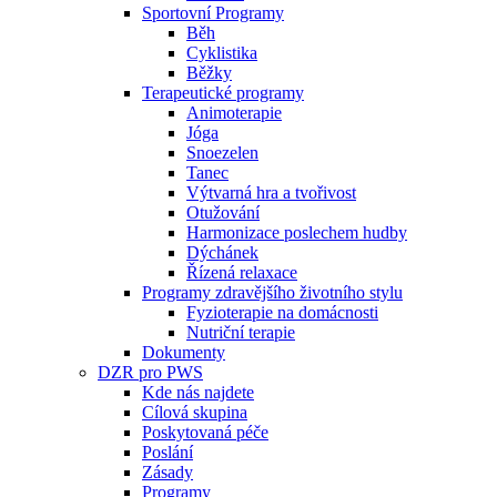
Sportovní Programy
Běh
Cyklistika
Běžky
Terapeutické programy
Animoterapie
Jóga
Snoezelen
Tanec
Výtvarná hra a tvořivost
Otužování
Harmonizace poslechem hudby
Dýchánek
Řízená relaxace
Programy zdravějšího životního stylu
Fyzioterapie na domácnosti
Nutriční terapie
Dokumenty
DZR pro PWS
Kde nás najdete
Cílová skupina
Poskytovaná péče
Poslání
Zásady
Programy