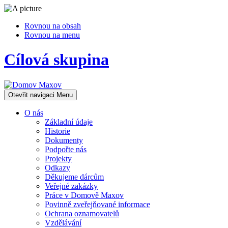
Rovnou na obsah
Rovnou na menu
Cílová skupina
Otevřit navigaci
Menu
O nás
Základní údaje
Historie
Dokumenty
Podpořte nás
Projekty
Odkazy
Děkujeme dárcům
Veřejné zakázky
Práce v Domově Maxov
Povinně zveřejňované informace
Ochrana oznamovatelů
Vzdělávání