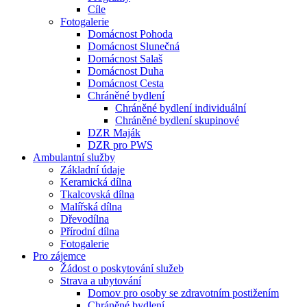
Cíle
Fotogalerie
Domácnost Pohoda
Domácnost Slunečná
Domácnost Salaš
Domácnost Duha
Domácnost Cesta
Chráněné bydlení
Chráněné bydlení individuální
Chráněné bydlení skupinové
DZR Maják
DZR pro PWS
Ambulantní služby
Základní údaje
Keramická dílna
Tkalcovská dílna
Malířská dílna
Dřevodílna
Přírodní dílna
Fotogalerie
Pro zájemce
Žádost o poskytování služeb
Strava a ubytování
Domov pro osoby se zdravotním postižením
Chráněné bydlení