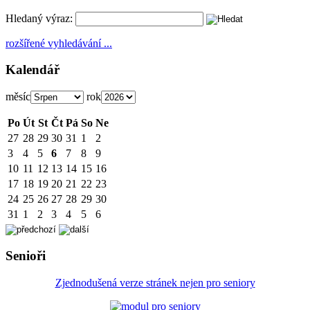
Hledaný výraz:
rozšířené vyhledávání ...
Kalendář
měsíc
rok
Po
Út
St
Čt
Pá
So
Ne
27
28
29
30
31
1
2
3
4
5
6
7
8
9
10
11
12
13
14
15
16
17
18
19
20
21
22
23
24
25
26
27
28
29
30
31
1
2
3
4
5
6
Senioři
Zjednodušená verze stránek nejen pro seniory