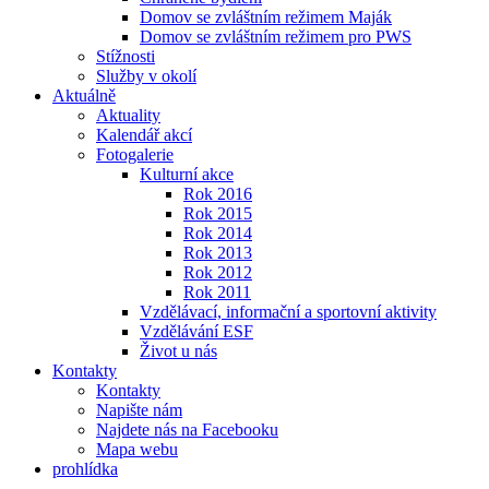
Domov se zvláštním režimem Maják
Domov se zvláštním režimem pro PWS
Stížnosti
Služby v okolí
Aktuálně
Aktuality
Kalendář akcí
Fotogalerie
Kulturní akce
Rok 2016
Rok 2015
Rok 2014
Rok 2013
Rok 2012
Rok 2011
Vzdělávací, informační a sportovní aktivity
Vzdělávání ESF
Život u nás
Kontakty
Kontakty
Napište nám
Najdete nás na Facebooku
Mapa webu
prohlídka