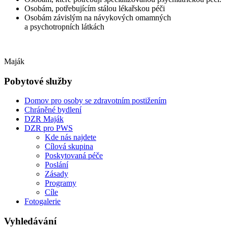
Osobám, potřebujícím stálou lékařskou péči
Osobám závislým na návykových omamných
a psychotropních látkách
Maják
Pobytové služby
Domov pro osoby se zdravotním postižením
Chráněné bydlení
DZR Maják
DZR pro PWS
Kde nás najdete
Cílová skupina
Poskytovaná péče
Poslání
Zásady
Programy
Cíle
Fotogalerie
Vyhledávání