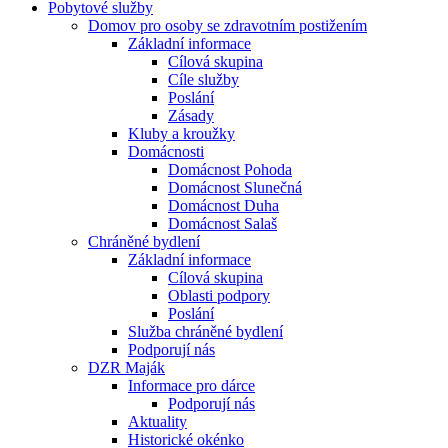
Pobytové služby
Domov pro osoby se zdravotním postižením
Základní informace
Cílová skupina
Cíle služby
Poslání
Zásady
Kluby a kroužky
Domácnosti
Domácnost Pohoda
Domácnost Slunečná
Domácnost Duha
Domácnost Salaš
Chráněné bydlení
Základní informace
Cílová skupina
Oblasti podpory
Poslání
Služba chráněné bydlení
Podporují nás
DZR Maják
Informace pro dárce
Podporují nás
Aktuality
Historické okénko