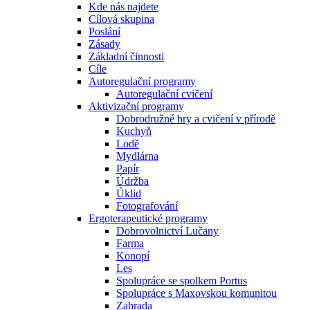
Kde nás najdete
Cílová skupina
Poslání
Zásady
Základní činnosti
Cíle
Autoregulační programy
Autoregulační cvičení
Aktivizační programy
Dobrodružné hry a cvičení v přírodě
Kuchyň
Lodě
Mydlárna
Papír
Údržba
Úklid
Fotografování
Ergoterapeutické programy
Dobrovolnictví Lučany
Farma
Konopí
Les
Spolupráce se spolkem Portus
Spolupráce s Maxovskou komunitou
Zahrada