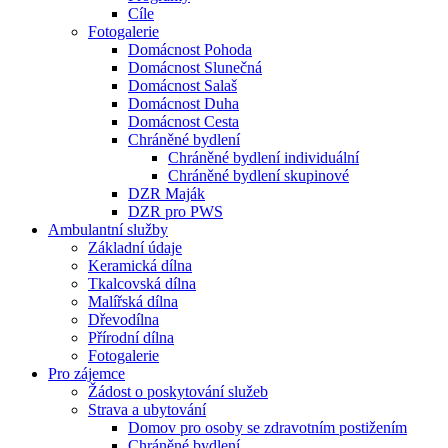
Cíle
Fotogalerie
Domácnost Pohoda
Domácnost Slunečná
Domácnost Salaš
Domácnost Duha
Domácnost Cesta
Chráněné bydlení
Chráněné bydlení individuální
Chráněné bydlení skupinové
DZR Maják
DZR pro PWS
Ambulantní služby
Základní údaje
Keramická dílna
Tkalcovská dílna
Malířská dílna
Dřevodílna
Přírodní dílna
Fotogalerie
Pro zájemce
Žádost o poskytování služeb
Strava a ubytování
Domov pro osoby se zdravotním postižením
Chráněné bydlení