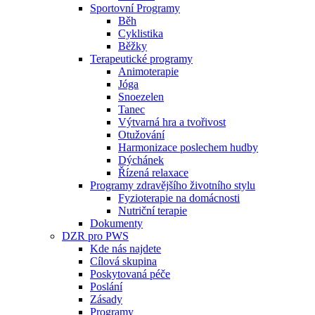
Sportovní Programy
Běh
Cyklistika
Běžky
Terapeutické programy
Animoterapie
Jóga
Snoezelen
Tanec
Výtvarná hra a tvořivost
Otužování
Harmonizace poslechem hudby
Dýchánek
Řízená relaxace
Programy zdravějšího životního stylu
Fyzioterapie na domácnosti
Nutriční terapie
Dokumenty
DZR pro PWS
Kde nás najdete
Cílová skupina
Poskytovaná péče
Poslání
Zásady
Programy