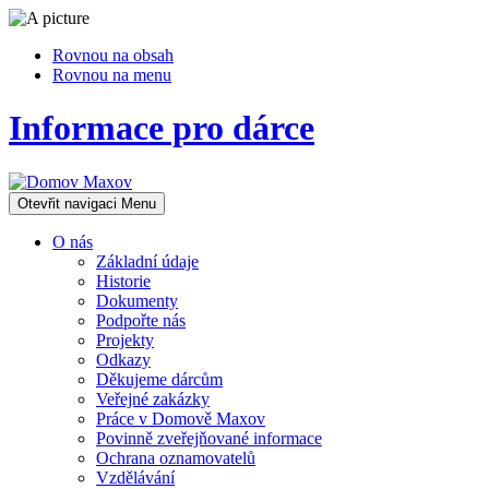
Rovnou na obsah
Rovnou na menu
Informace pro dárce
Otevřit navigaci
Menu
O nás
Základní údaje
Historie
Dokumenty
Podpořte nás
Projekty
Odkazy
Děkujeme dárcům
Veřejné zakázky
Práce v Domově Maxov
Povinně zveřejňované informace
Ochrana oznamovatelů
Vzdělávání