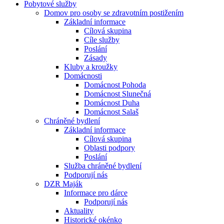
Pobytové služby
Domov pro osoby se zdravotním postižením
Základní informace
Cílová skupina
Cíle služby
Poslání
Zásady
Kluby a kroužky
Domácnosti
Domácnost Pohoda
Domácnost Slunečná
Domácnost Duha
Domácnost Salaš
Chráněné bydlení
Základní informace
Cílová skupina
Oblasti podpory
Poslání
Služba chráněné bydlení
Podporují nás
DZR Maják
Informace pro dárce
Podporují nás
Aktuality
Historické okénko