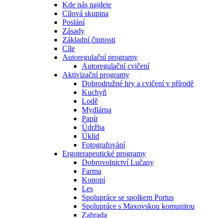
Kde nás najdete
Cílová skupina
Poslání
Zásady
Základní činnosti
Cíle
Autoregulační programy
Autoregulační cvičení
Aktivizační programy
Dobrodružné hry a cvičení v přírodě
Kuchyň
Lodě
Mydlárna
Papír
Údržba
Úklid
Fotografování
Ergoterapeutické programy
Dobrovolnictví Lučany
Farma
Konopí
Les
Spolupráce se spolkem Portus
Spolupráce s Maxovskou komunitou
Zahrada