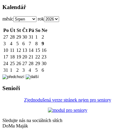
Kalendář
měsíc
rok
Po
Út
St
Čt
Pá
So
Ne
27
28
29
30
31
1
2
3
4
5
6
7
8
9
10
11
12
13
14
15
16
17
18
19
20
21
22
23
24
25
26
27
28
29
30
31
1
2
3
4
5
6
Senioři
Zjednodušená verze stránek nejen pro seniory
Sledujte nás na sociálních sítích
DoMa Maják