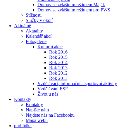
Domov se zvláštním režimem Maják
Domov se zvláštním režimem pro PWS
Stížnosti
Služby v okolí
Aktuálně
Aktuality
Kalendář akcí
Fotogalerie
Kulturní akce
Rok 2016
Rok 2015
Rok 2014
Rok 2013
Rok 2012
Rok 2011
Vzdělávací, informační a sportovní aktivity
Vzdělávání ESF
Život u nás
Kontakty
Kontakty
Napište nám
Najdete nás na Facebooku
Mapa webu
prohlídka