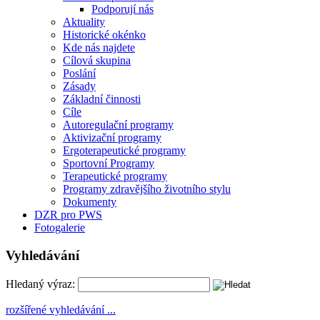
Podporují nás
Aktuality
Historické okénko
Kde nás najdete
Cílová skupina
Poslání
Zásady
Základní činnosti
Cíle
Autoregulační programy
Aktivizační programy
Ergoterapeutické programy
Sportovní Programy
Terapeutické programy
Programy zdravějšího životního stylu
Dokumenty
DZR pro PWS
Fotogalerie
Vyhledávání
Hledaný výraz:
rozšířené vyhledávání ...