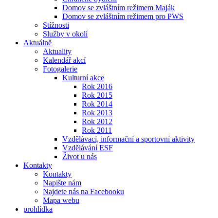
Domov se zvláštním režimem Maják
Domov se zvláštním režimem pro PWS
Stížnosti
Služby v okolí
Aktuálně
Aktuality
Kalendář akcí
Fotogalerie
Kulturní akce
Rok 2016
Rok 2015
Rok 2014
Rok 2013
Rok 2012
Rok 2011
Vzdělávací, informační a sportovní aktivity
Vzdělávání ESF
Život u nás
Kontakty
Kontakty
Napište nám
Najdete nás na Facebooku
Mapa webu
prohlídka