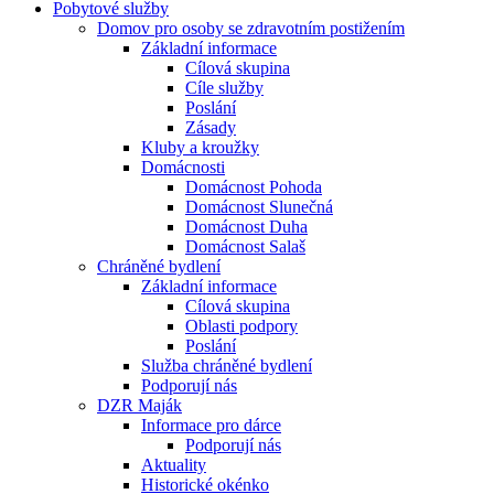
Pobytové služby
Domov pro osoby se zdravotním postižením
Základní informace
Cílová skupina
Cíle služby
Poslání
Zásady
Kluby a kroužky
Domácnosti
Domácnost Pohoda
Domácnost Slunečná
Domácnost Duha
Domácnost Salaš
Chráněné bydlení
Základní informace
Cílová skupina
Oblasti podpory
Poslání
Služba chráněné bydlení
Podporují nás
DZR Maják
Informace pro dárce
Podporují nás
Aktuality
Historické okénko