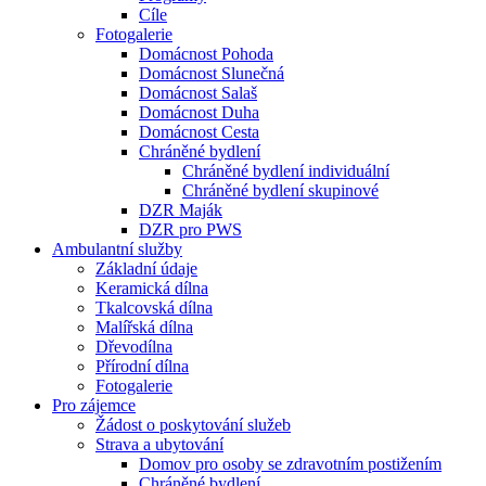
Cíle
Fotogalerie
Domácnost Pohoda
Domácnost Slunečná
Domácnost Salaš
Domácnost Duha
Domácnost Cesta
Chráněné bydlení
Chráněné bydlení individuální
Chráněné bydlení skupinové
DZR Maják
DZR pro PWS
Ambulantní služby
Základní údaje
Keramická dílna
Tkalcovská dílna
Malířská dílna
Dřevodílna
Přírodní dílna
Fotogalerie
Pro zájemce
Žádost o poskytování služeb
Strava a ubytování
Domov pro osoby se zdravotním postižením
Chráněné bydlení