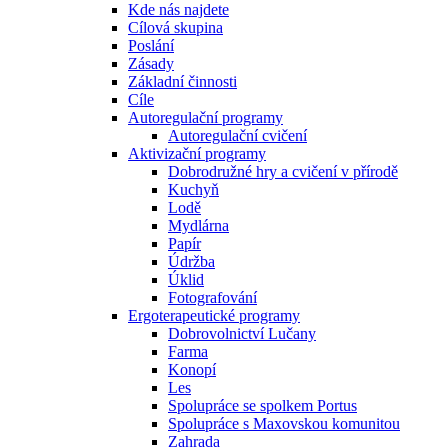
Kde nás najdete
Cílová skupina
Poslání
Zásady
Základní činnosti
Cíle
Autoregulační programy
Autoregulační cvičení
Aktivizační programy
Dobrodružné hry a cvičení v přírodě
Kuchyň
Lodě
Mydlárna
Papír
Údržba
Úklid
Fotografování
Ergoterapeutické programy
Dobrovolnictví Lučany
Farma
Konopí
Les
Spolupráce se spolkem Portus
Spolupráce s Maxovskou komunitou
Zahrada