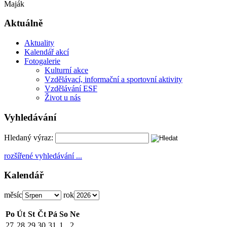
Maják
Aktuálně
Aktuality
Kalendář akcí
Fotogalerie
Kulturní akce
Vzdělávací, informační a sportovní aktivity
Vzdělávání ESF
Život u nás
Vyhledávání
Hledaný výraz:
rozšířené vyhledávání ...
Kalendář
měsíc
rok
Po
Út
St
Čt
Pá
So
Ne
27
28
29
30
31
1
2