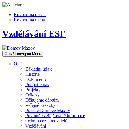
Rovnou na obsah
Rovnou na menu
Vzdělávání ESF
Otevřit navigaci
Menu
O nás
Základní údaje
Historie
Dokumenty
Podpořte nás
Projekty
Odkazy
Děkujeme dárcům
Veřejné zakázky
Práce v Domově Maxov
Povinně zveřejňované informace
Ochrana oznamovatelů
Vzdělávání