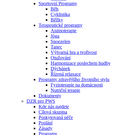
Sportovní Programy
Běh
Cyklistika
Běžky
Terapeutické programy
Animoterapie
Jóga
Snoezelen
Tanec
Výtvarná hra a tvořivost
Otužování
Harmonizace poslechem hudby
Dýchánek
Řízená relaxace
Programy zdravějšího životního stylu
Fyzioterapie na domácnosti
Nutriční terapie
Dokumenty
DZR pro PWS
Kde nás najdete
Cílová skupina
Poskytovaná péče
Poslání
Zásady
Programy